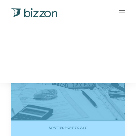
INLOGGEN
Français
(
Frans
)
Deutsch
(
Duits
)