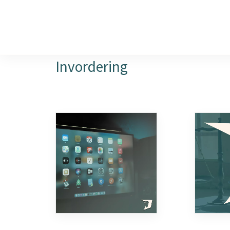
DIENSTEN
FAQ over onbetaalde factu
Invordering