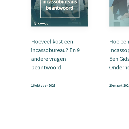
Hoeveel kost een
Hoe een
incassobureau? En 9
Incasso
andere vragen
Een Gid
beantwoord
Ondern
16 oktober 2025
20 maart 202