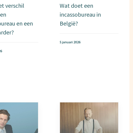
et verschil
Wat doet een
een
incassobureau in
bureau en een
België?
rder?
5 januari 2026
26