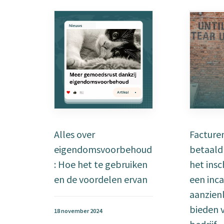
Alles over
Facturen
eigendomsvoorbehoud
betaald 
: Hoe het te gebruiken
het ins
en de voordelen ervan
een inc
aanzienl
bieden 
18 november 2024