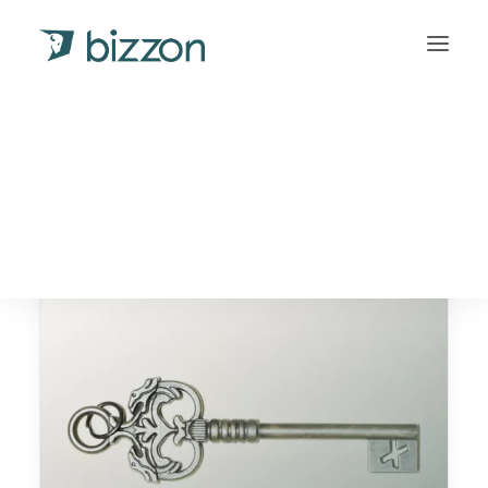
INCASSOBUREAU
INLOGGEN
Français
(
Frans
)
Deutsch
(
Duits
)