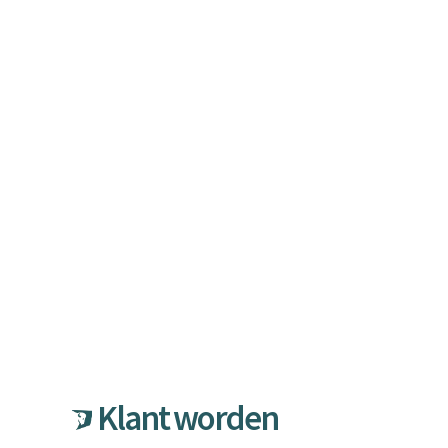
Geen gedoe. Geen vertraging. Gewoon betaald.
👉 Sluit je vandaag nog aan bij Bizzon.
Klant worden