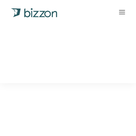
INLOGGEN
Français
(
Frans
)
Deutsch
(
Duits
)