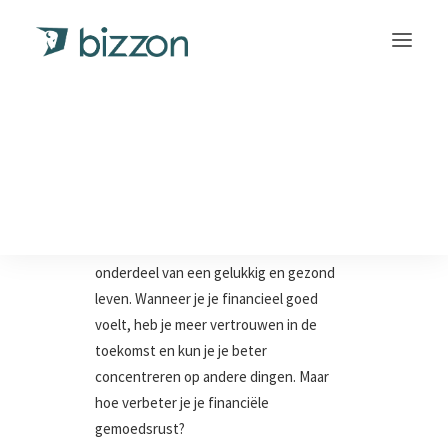
Financiële
gemoedsrust: hoe je
INLOGGEN
het kunt verbeteren
Deutsch
(
Duits
)
Financiële gemoedsrust is een belangrijk
onderdeel van een gelukkig en gezond
leven. Wanneer je je financieel goed
voelt, heb je meer vertrouwen in de
toekomst en kun je je beter
concentreren op andere dingen. Maar
hoe verbeter je je financiële
gemoedsrust?