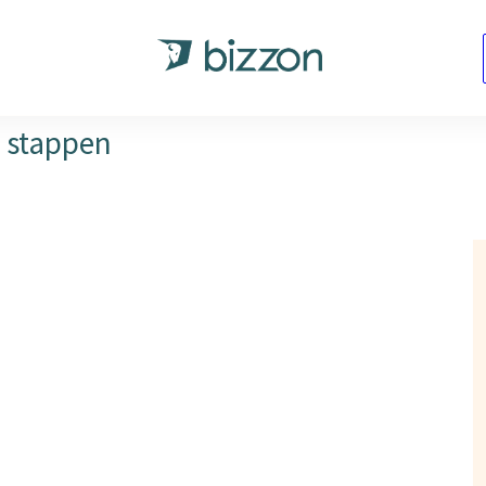
ren
KLANT WORDEN
START NU
CONTACT
e stappen