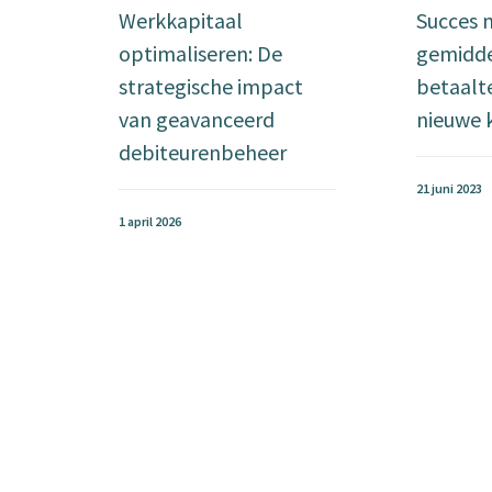
Werkkapitaal
Succes 
optimaliseren: De
gemidd
strategische impact
betaalt
van geavanceerd
nieuwe 
debiteurenbeheer
21 juni 2023
1 april 2026