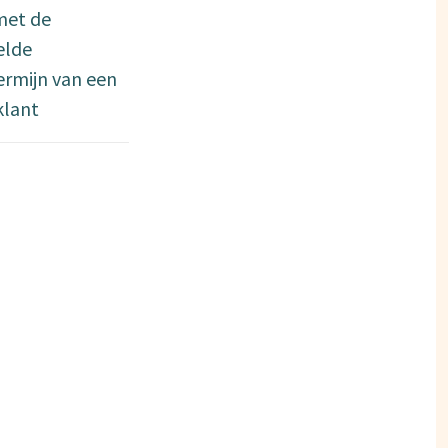
met de
elde
ermijn van een
klant