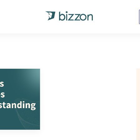
ren
KLANT WORDEN
START NU
CONTACT