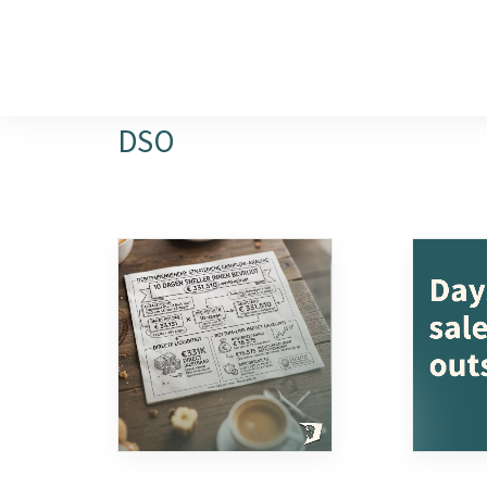
DIENSTEN
FAQ over onbetaalde factu
DSO