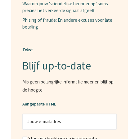
Waarom jouw ‘vriendelijke herinnering’ soms
precies het verkeerde signaal afgeeft
Phising of fraude: En andere excuses voor late
betaling
Tekst
Blijf up-to-date
Mis geen belangrijke informatie meer en blijf op
de hoogte.
Aangepaste HTML
Jouw
e-
mailadres
Marketing
Stuur me bruikbare en interessante