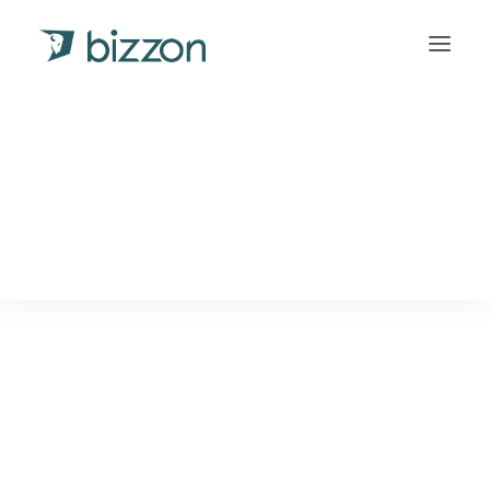
INLOGGEN
Français
(
Frans
)
Deutsch
(
Duits
)