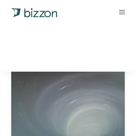
protest factuur
INLOGGEN