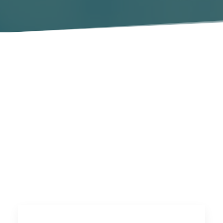
Neem de controle over
jouw cashflow
Spendeer je te veel tijd en energie aan het opvolgen
van betalingen en het sturen van herinneringen?
Maximaliseer jouw financiële solvabiliteit en zorg
voor een constante stroom van geld met een
gezonde cashflow. No time to waste!