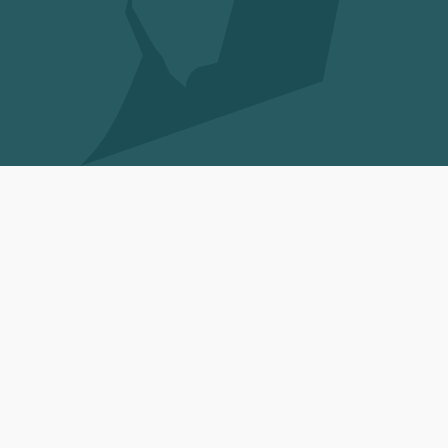
Laat ons jouw 1e onbetaalde factuur gratis invorderen en
profiteer van ons uniek model.
1e Factuur Gratis Uploaden
Waarom Überhaupt voor Bizzon kiezen?
Wij zijn al jaren expert in debiteurenbeheer en