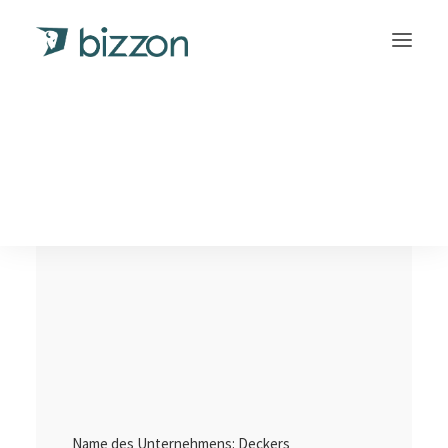
Nederlands
(
Niederländisch
)
Français
(
Französisch
)
Name des Unternehmens: Deckers