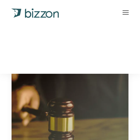
facturen invorderen
INLOGGEN