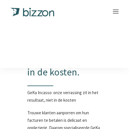
GeKa , onze
verrassing zit in
INLOGGEN
het resultaat, niet
in de kosten.
GeKa Incasso: onze verrassing zit in het
resultaat, niet in de kosten
Trouwe klanten aanporren om hun
facturen te betalen is delicaat en
onplezierig. Daarom specialiseerde GeKa